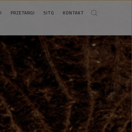
I
PRZETARGI
SITG
KONTAKT
Ogłoszenia
Koło SITG
Kontakty handlowe
ania
okumenty dla Oferentów
Członkowie zarządu
Kontakt dla mediów
okumenty antykorupcyjne
Informacje i zapisy
Dane spółki
stracja w bazie Wykonawców
Dane kontaktowe
Lokalizacja