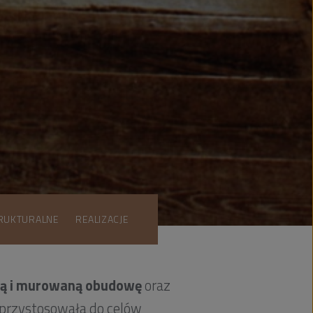
RUKTURALNE
REALIZACJE
ną i murowaną obudowę
oraz
, przystosowała do celów