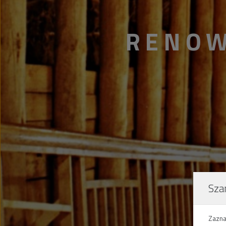
RENOW
Sza
Zazna