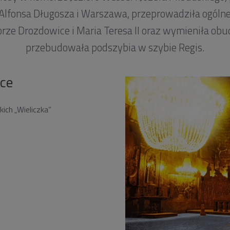
lfonsa Długosza i Warszawa, przeprowadziła ogóln
ze Drozdowice i Maria Teresa II oraz wymieniła ob
przebudowała podszybia w szybie Regis.
zce
ich „Wieliczka”