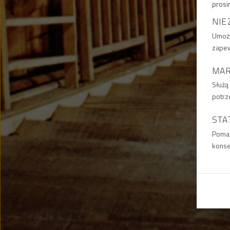
prosi
NIE
Umożl
zapew
MA
Służą
potrz
STA
Pomag
konse