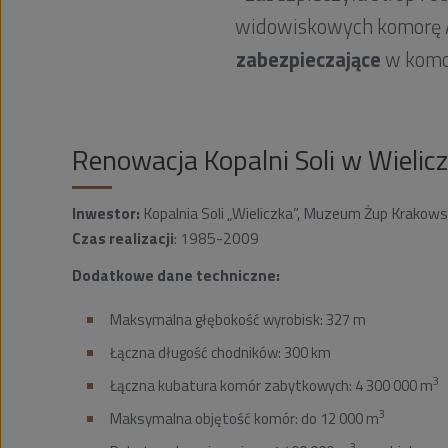
widowiskowych komorę A
zabezpieczające
w komor
Renowacja Kopalni Soli w Wielic
Inwestor:
Kopalnia Soli „Wieliczka”, Muzeum Żup Krakowsk
Czas realizacji
: 1985-2009
Dodatkowe dane techniczne:
Maksymalna głębokość wyrobisk: 327 m
Łączna długość chodników: 300 km
3
Łączna kubatura komór zabytkowych: 4 300 000 m
3
Maksymalna objętość komór: do 12 000 m
3