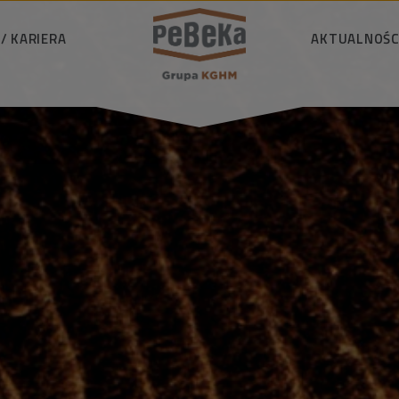
/ KARIERA
WYSZUKAJ
AKTUALNOŚC
wiedzialnie
Aktualności
i ekologia
Materiały do pobr
D
i wiedza
D
łeczność
Reje
riera