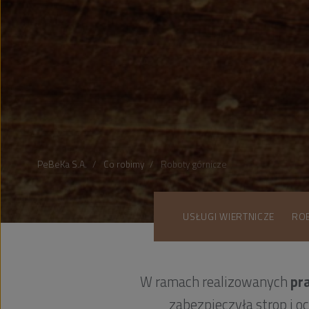
PeBeKa S.A.
Co robimy
Roboty górnicze
USŁUGI WIERTNICZE
RO
W ramach realizowanych
pr
zabezpieczyła strop i o