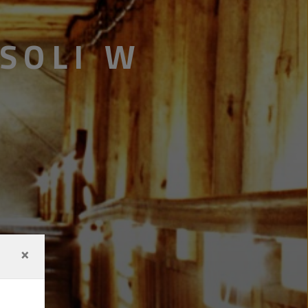
SOLI W
×