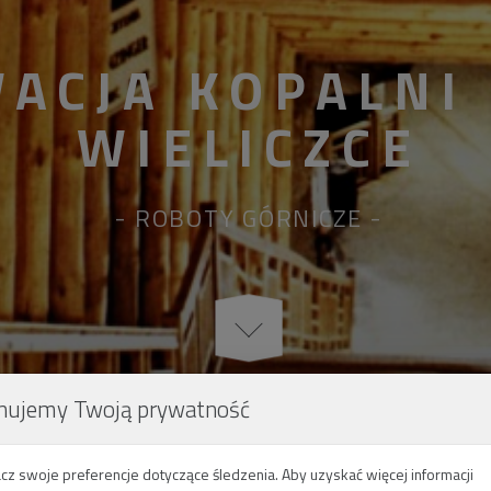
ACJA KOPALNI 
WIELICZCE
ROBOTY GÓRNICZE
nujemy Twoją prywatność
cz swoje preferencje dotyczące śledzenia. Aby uzyskać więcej informacji