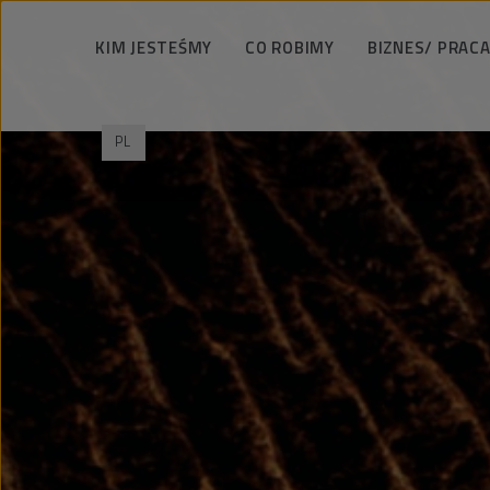
KIM JESTEŚMY
CO ROBIMY
BIZNES/ PRACA
Podejmujemy wyzwania
Usługi wiertnicze
Zarządzamy odpo
PL
PeBeKa w liczbach
Roboty szybowe
Bezpieczeństwo 
Strategia i wizja
Roboty górnicze
Technologia 
Władze
Budownictwo infrastrukturalne
Wspieramy spo
Historia
Realizacje
Praca i ka
Referencje
Jubileusz 65-lecia