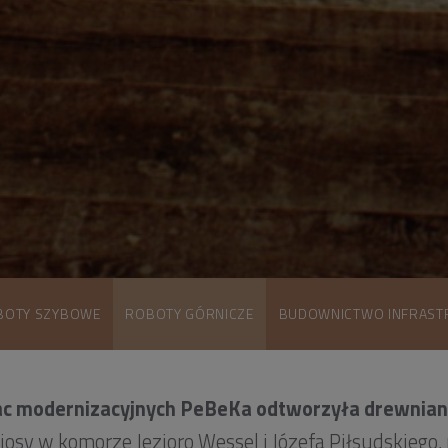
BOTY SZYBOWE
ROBOTY GÓRNICZE
BUDOWNICTWO INFRAST
ac modernizacyjnych PeBeKa odtworzyła drewnia
ciosy w komorze Jezioro Wessel i Józefa Piłsudskiego