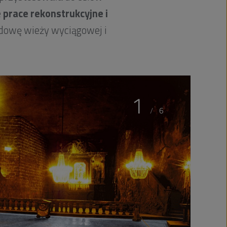
e
prace rekonstrukcyjne i
udowę wieży wyciągowej i
1
/
6