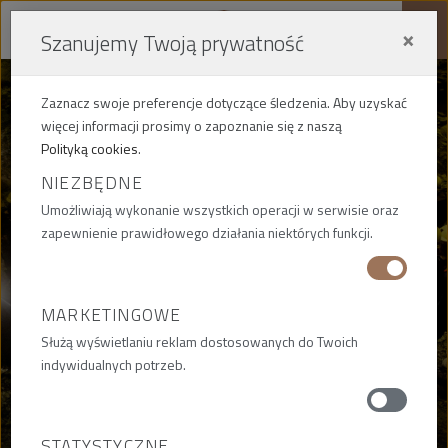
×
Szanujemy Twoją prywatność
Me
Zaznacz swoje preferencje dotyczące śledzenia. Aby uzyskać
więcej informacji prosimy o zapoznanie się z naszą
Polityką cookies
.
PRACA I KARIERA /
NIEZBĘDNE
PEBEKA S.A.
Umożliwiają wykonanie wszystkich operacji w serwisie oraz
zapewnienie prawidłowego działania niektórych funkcji.
POLITYKA KADROWA I
AKTUALNE OFERTY PRACY W
PEBEKA S.A.
MARKETINGOWE
Służą wyświetlaniu reklam dostosowanych do Twoich
indywidualnych potrzeb.
STATYSTYCZNE