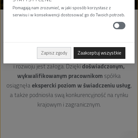
Pomagają nam zrozumieć, w jaki sposób korzystasz z
serwisu i w konsekwencji dostosować go do Twoich potrzeb.
PeBeKa S.A., firma z ponad 65-letnią tradycją, a
jednocześnie
dynamicznie rozwijająca się i stale
poszukująca nowych rozwiązań
, ma świadomość,
Zapisz zgody
Zaakceptuj wszystkie
jak kluczowym elementem funkcjonowania
i rozwoju jest załoga. Dzięki
doświadczonym,
wykwalifikowanym pracownikom
spółka
osiągnęła
ekspercki poziom w świadczeniu usług
,
a także podniosła swą konkurencyjność na rynku
krajowym i zagranicznym.