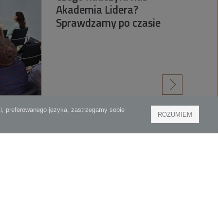
Akademia Lidera?
Sprawdzamy po czasie
czytaj więcej
»