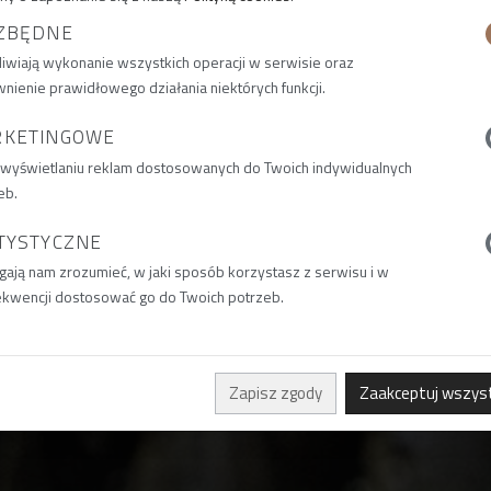
ZBĘDNE
iwiają wykonanie wszystkich operacji w serwisie oraz
nienie prawidłowego działania niektórych funkcji.
RKETINGOWE
 wyświetlaniu reklam dostosowanych do Twoich indywidualnych
eb.
TYSTYCZNE
ają nam zrozumieć, w jaki sposób korzystasz z serwisu i w
kwencji dostosować go do Twoich potrzeb.
Zapisz zgody
Zaakceptuj wszys