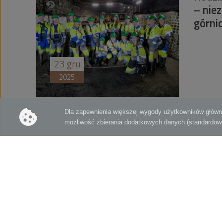
– nie
górn
23
gru
2025
«