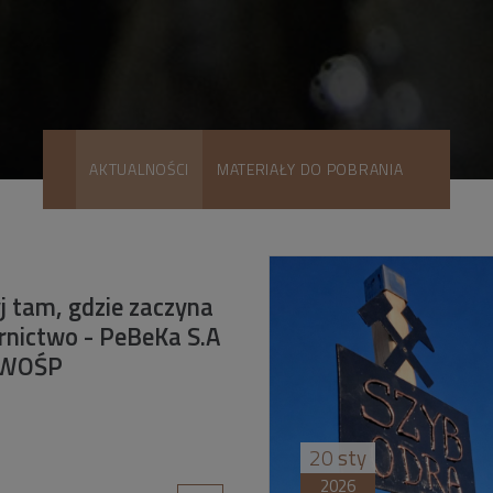
AKTUALNOŚCI
MATERIAŁY DO POBRANIA
yj tam, gdzie zaczyna
órnictwo - PeBeKa S.A
 WOŚP
20
sty
2026