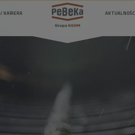
/ KARIERA
WYSZUKAJ
AKTUALNOŚC
wiedzialnie
Aktualności
i ekologia
Materiały do pobr
D
i wiedza
D
łeczność
Reje
riera