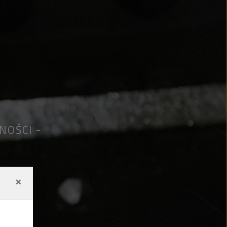
LNOŚCI
×