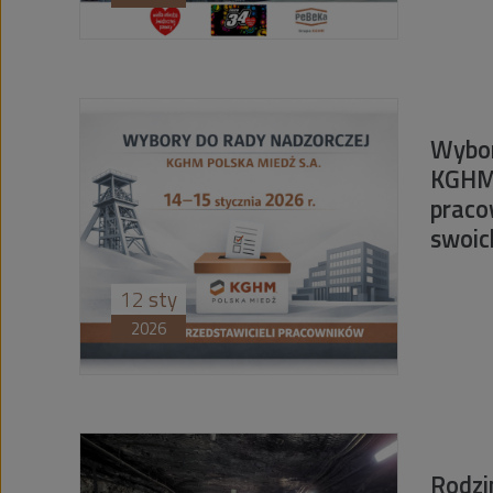
Wybor
KGHM 
praco
swoic
12
sty
2026
Rodzi