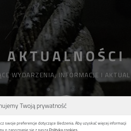
AKTUALNOŚCI
ĄCE WYDARZENIA, INFORMACJE I AKTUA
nujemy Twoją prywatność
cz swoje preferencje dotyczące śledzenia. Aby uzyskać więcej informacji
my o zapoznanie się z naszą
Polityką cookies
.