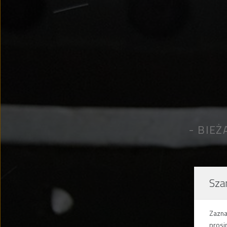
BIEŻ
Sza
Zazna
prosi