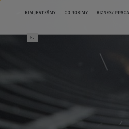
KIM JESTEŚMY
CO ROBIMY
BIZNES/ PRACA
Podejmujemy wyzwania
Usługi wiertnicze
Zarządzamy odpo
PL
PeBeKa w liczbach
Roboty szybowe
Bezpieczeństwo 
Strategia i wizja
Roboty górnicze
Technologia 
Władze
Budownictwo infrastrukturalne
Wspieramy spo
Historia
Realizacje
Praca i ka
Referencje
Jubileusz 65-lecia