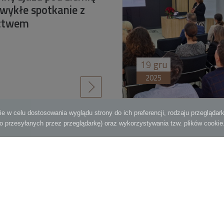
zwykłe spotkanie z
ictwem
19
gru
2025
czytaj więcej
7
3
4
5
6
8
9
10
11
12