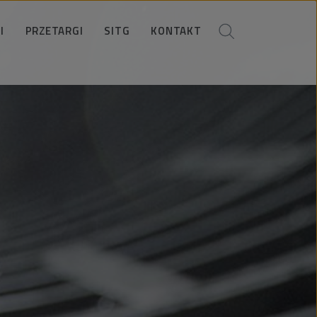
I
PRZETARGI
SITG
KONTAKT
Ogłoszenia
Koło SITG
Kontakty handlowe
ania
okumenty dla Oferentów
Członkowie zarządu
Kontakt dla mediów
okumenty antykorupcyjne
Informacje i zapisy
Dane spółki
stracja w bazie Wykonawców
Dane kontaktowe
Lokalizacja