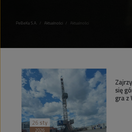
PeBeKa S.A.
Aktualności
Aktualności
Zajrz
się g
gra z
26
sty
2026