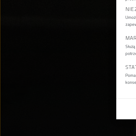
NIE
Umożl
zapew
MA
Służą
potrz
STA
Pomag
konse