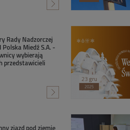
czytaj więcej
y Rady Nadzorczej
Polska Miedź S.A. -
wnicy wybierają
h przedstawicieli
23
gru
2025
czytaj więcej
nny zjazd pod ziemię