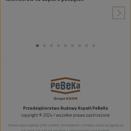
czas wakacji
zytaj więcej
c
Przedsiębiorstwo Budowy Kopalń PeBeKa
copyright © 2024 / wszelkie prawa zastrzeżone
Serwis wykorzystuje pliki cookies. Korzystanie z serwisu oznacza zgodę na
ich zapis lub odczyt zgodnie z ustawieniami przeglądarki