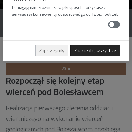
Pomagają nam zrozumieć, w jaki sposób korzystasz z
serwisu i w konsekwencji dostosować go do Twoich potrzeb.
AKTUALNOŚCI
MATERIAŁY DO POBRANIA
Zapisz zgody
Zaakceptuj wszystkie
22
kwi
2014
Rozpoczął się kolejny etap
wierceń pod Bolesławcem
Realizacja pierwszego zlecenia oddziału
wiertniczego na wykonanie wierceń
geologicznych pod Bolesławcem przebiega