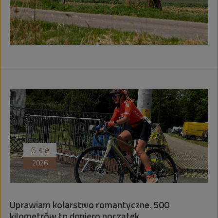
2
sie
2026
0
Dzień Kolorowanek w górniczym wydan
Przygotowaliśmy coś specjalnego dla d