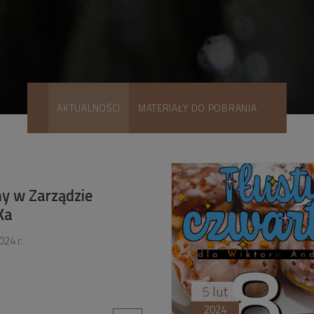
AKTUALNOŚCI
MATERIAŁY DO POBRANIA
y w Zarządzie
Ka
024 r.
5
lut
2024