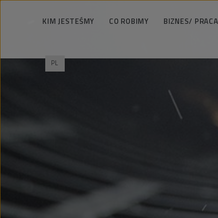
KIM JESTEŚMY
CO ROBIMY
BIZNES/ PRACA
Podejmujemy wyzwania
Usługi wiertnicze
Zarządzamy odpo
PL
PeBeKa w liczbach
Roboty szybowe
Bezpieczeństwo 
Strategia i wizja
Roboty górnicze
Technologia 
Władze
Budownictwo infrastrukturalne
Wspieramy spo
Historia
Realizacje
Praca i ka
Referencje
Jubileusz 65-lecia