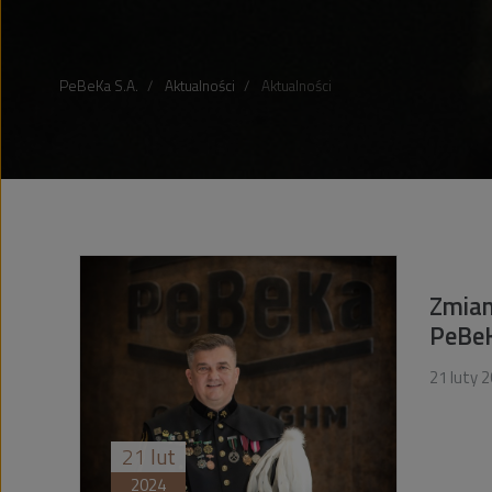
PeBeKa S.A.
Aktualności
Aktualności
Zmian
PeBe
21 luty 2
21
lut
2024