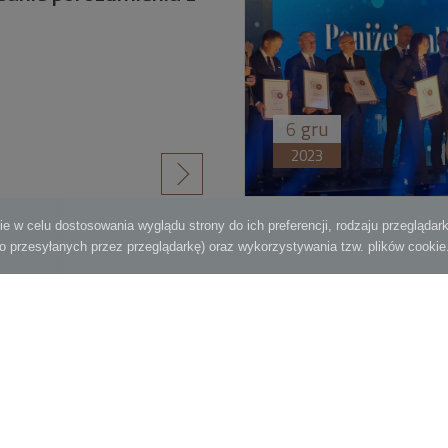
6
gru
2023
czytaj więcej
29
25
26
27
28
30
31
32
33
34