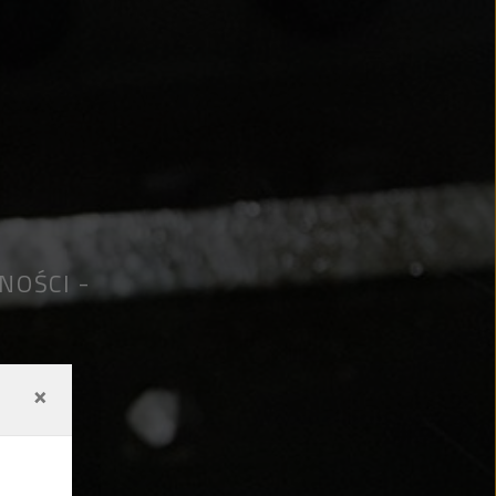
LNOŚCI
×