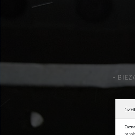
BIEŻ
Sza
Zazna
prosi