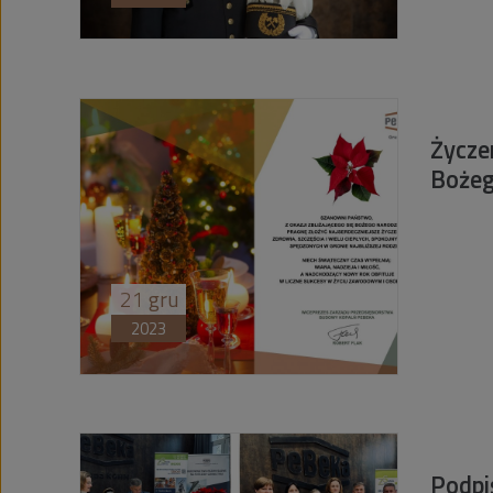
Życzen
Bożeg
21
gru
2023
Podpi