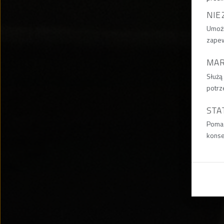
NIE
Umożl
zapew
MA
Służą
potrz
STA
Pomag
konse