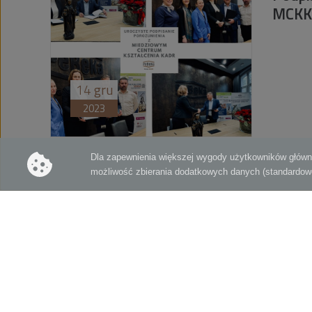
MCKK
14
gru
2023
«