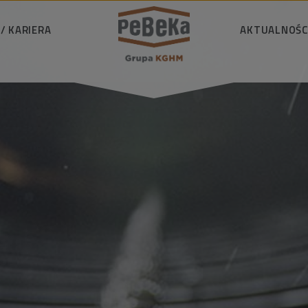
/ KARIERA
WYSZUKAJ
AKTUALNOŚC
wiedzialnie
Aktualności
i ekologia
Materiały do pobr
D
i wiedza
D
łeczność
Reje
riera