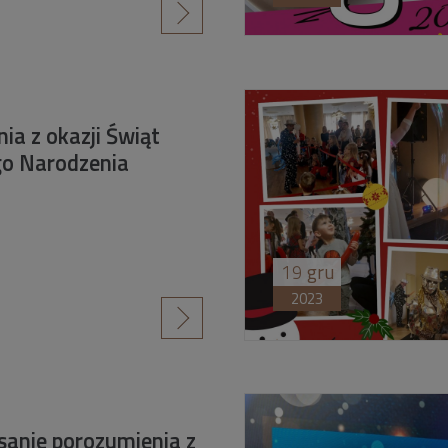
czytaj więcej
ia z okazji Świąt
o Narodzenia
19
gru
2023
czytaj więcej
sanie porozumienia z