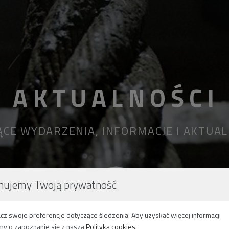
AKTUALNOŚCI
ĄCE WYDARZENIA, INFORMACJE I AKTUA
nujemy Twoją prywatność
cz swoje preferencje dotyczące śledzenia. Aby uzyskać więcej informacji
my o zapoznanie się z naszą
Polityką cookies
.