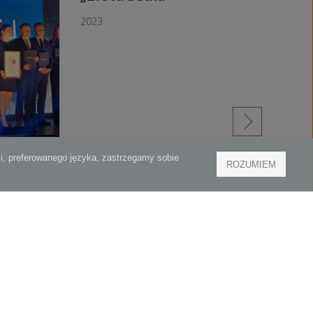
2023
czytaj więcej
»