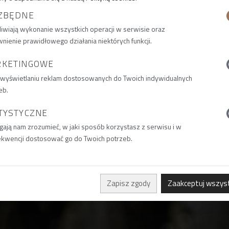
ZBĘDNE
iwiają wykonanie wszystkich operacji w serwisie oraz
nienie prawidłowego działania niektórych funkcji.
RKETINGOWE
 wyświetlaniu reklam dostosowanych do Twoich indywidualnych
eb.
TYSTYCZNE
ają nam zrozumieć, w jaki sposób korzystasz z serwisu i w
kwencji dostosować go do Twoich potrzeb.
Zapisz zgody
Zaakceptuj wszys