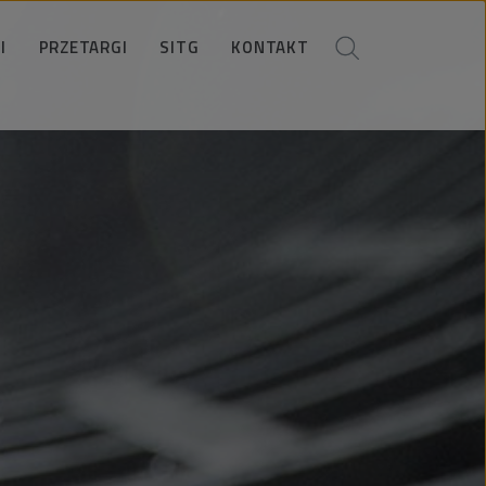
I
PRZETARGI
SITG
KONTAKT
Ogłoszenia
Koło SITG
Kontakty handlowe
ania
okumenty dla Oferentów
Członkowie zarządu
Kontakt dla mediów
okumenty antykorupcyjne
Informacje i zapisy
Dane spółki
stracja w bazie Wykonawców
Dane kontaktowe
Lokalizacja