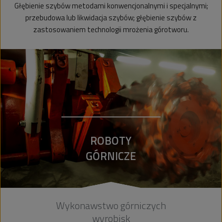
Głębienie szybów metodami konwencjonalnymi i specjalnymi;
przebudowa lub likwidacja szybów; głębienie szybów z
zastosowaniem technologii mrożenia górotworu.
ROBOTY
GÓRNICZE
Wykonawstwo górniczych
wyrobisk