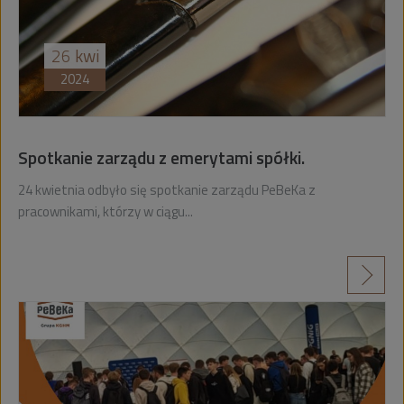
26
kwi
2024
Spotkanie zarządu z emerytami spółki.
24 kwietnia odbyło się spotkanie zarządu PeBeKa z
pracownikami, którzy w ciągu...
czytaj więcej