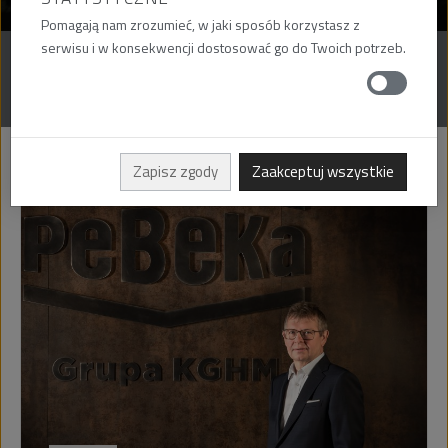
Pomagają nam zrozumieć, w jaki sposób korzystasz z
serwisu i w konsekwencji dostosować go do Twoich potrzeb.
AKTUALNOŚCI
MATERIAŁY DO POBRANIA
Zapisz zgody
Zaakceptuj wszystkie