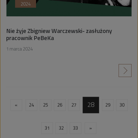
2024
Nie żyje Zbigniew Warczewski- zasłużony
pracownik PeBeKa
1 marca 2024
czytaj więcej
28
«
24
25
26
27
29
30
31
32
33
»