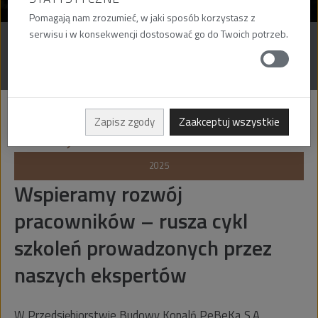
Pomagają nam zrozumieć, w jaki sposób korzystasz z
serwisu i w konsekwencji dostosować go do Twoich potrzeb.
AKTUALNOŚCI
MATERIAŁY DO POBRANIA
Zapisz zgody
Zaakceptuj wszystkie
23
maj
2025
Wspieramy rozwój
pracowników – rusza cykl
szkoleń prowadzonych przez
naszych ekspertów
W Przedsiębiorstwie Budowy Kopalń PeBeKa S.A.