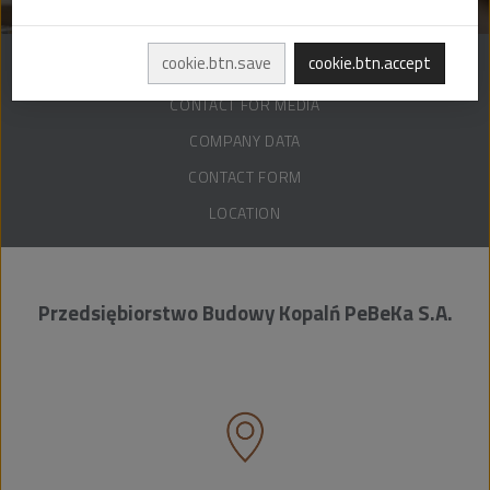
cookie.btn.save
cookie.btn.accept
TRADE CONTACTS
CONTACT FOR MEDIA
COMPANY DATA
CONTACT FORM
LOCATION
Przedsiębiorstwo Budowy Kopalń PeBeKa S.A.