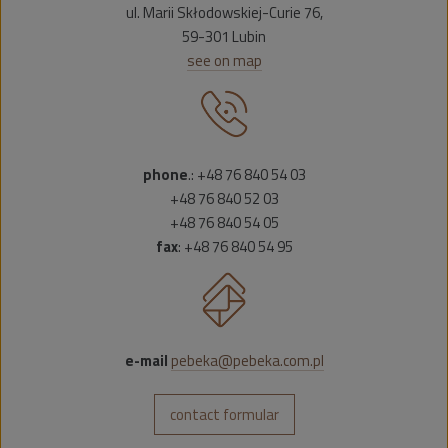
ul. Marii Skłodowskiej-Curie 76,
59-301 Lubin
see on map
phone
.: +48 76 840 54 03
+48 76 840 52 03
+48 76 840 54 05
fax
: +48 76 840 54 95
e-mail
pebeka@pebeka.com.pl
contact formular