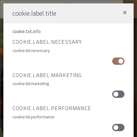
×
cookie.label.title
Me
cookie.txt.info
COOKIE.LABEL.NECESSARY
cookie.txt.necessary
CONTACT
COOKIE.LABEL.MARKETING
PRZEDSIĘBIORSTWO BUDOWY
cookie.txt.marketing
KOPALŃ PEBEKA S.A.
COOKIE.LABEL.PERFORMANCE
cookie.txt.performance