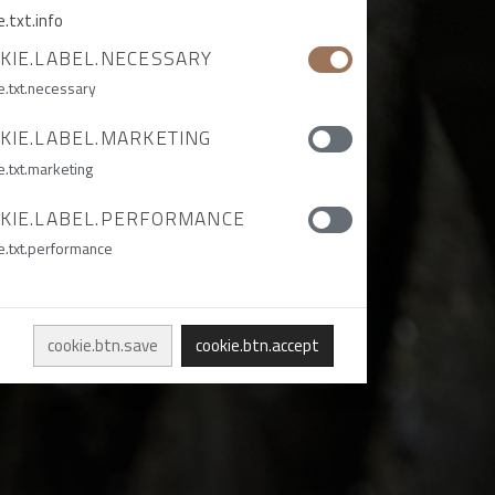
e.txt.info
KIE.LABEL.NECESSARY
e.txt.necessary
KIE.LABEL.MARKETING
e.txt.marketing
KIE.LABEL.PERFORMANCE
e.txt.performance
cookie.btn.save
cookie.btn.accept