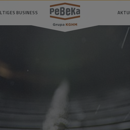
LTIGES BUSINESS
SUCHE
AKTU
Wir handeln
wortungsbewusst
D
hützen die Umwelt
ckeln Technologie und
Wisse
terstützen unsere
emeinschaf