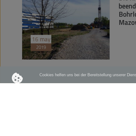
beend
Bohrl
Mazow
16
may
2019