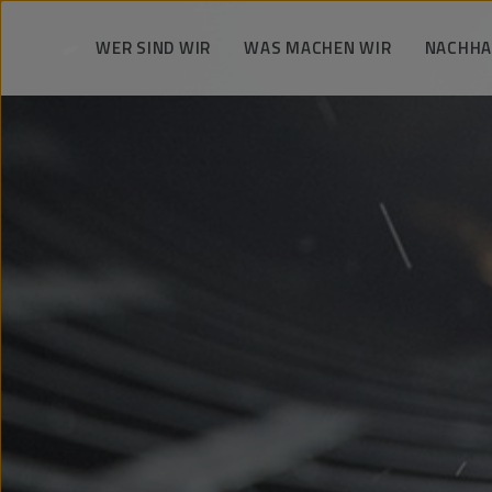
WER SIND WIR
WAS MACHEN WIR
NACHHA
Wir nehmen schwerste
Bohrtechnik
Herausforderungen an
verant
Schachtarbeiten
PeBeKa in Zahlen
Wir sc
Bergbauarbeiten
Strategie und Vision der PeBeKa
Wir entwi
Infrastrukturbau
Organe
Wir un
Tunnel und U-Bahn- Stationen
G
Geschichte
Wichtigste Bauvorhaben
Referenzen
Gruppe KGHM Polska Miedź