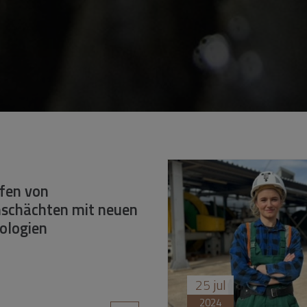
fen von
schächten mit neuen
ologien
25
jul
2024