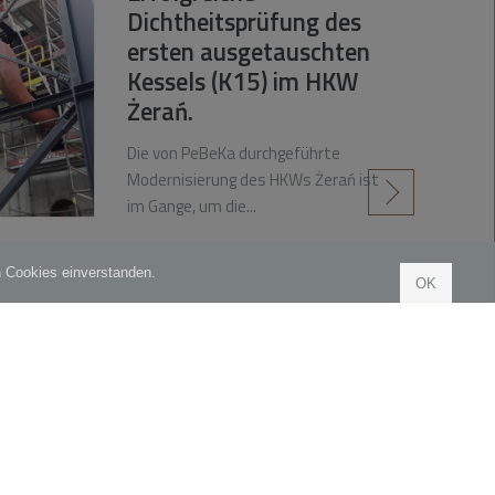
Dichtheitsprüfung des
ersten ausgetauschten
Kessels (K15) im HKW
Żerań.
Die von PeBeKa durchgeführte
Modernisierung des HKWs Żerań ist
czytaj więcej
im Gange, um die...