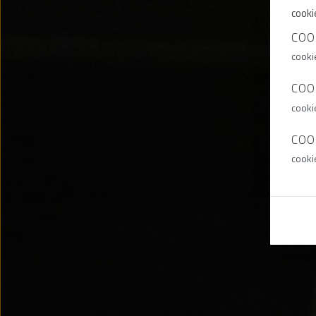
cooki
COO
cooki
COO
cooki
COO
cooki