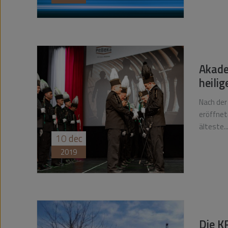
Akade
heili
Nach der
eröffnet
älteste..
10
dec
2019
Die K