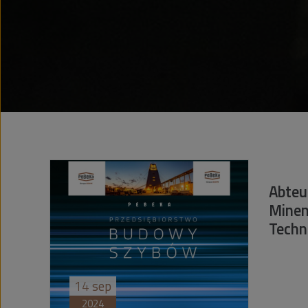
Abteu
Minen
Techn
14
sep
2024