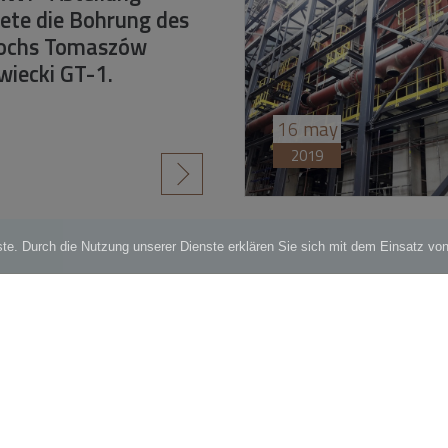
ete die Bohrung des
ochs Tomaszów
iecki GT-1.
16
may
2019
czytaj więcej
1
2
3
4
5
6
7
»