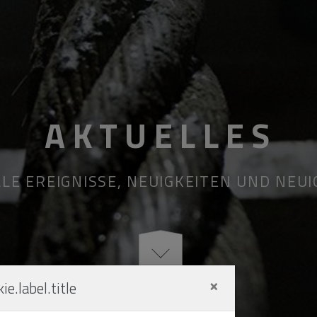
AKTUELLES
LE EREIGNISSE, NEUIGKEITEN UND NEU
×
ie.label.title