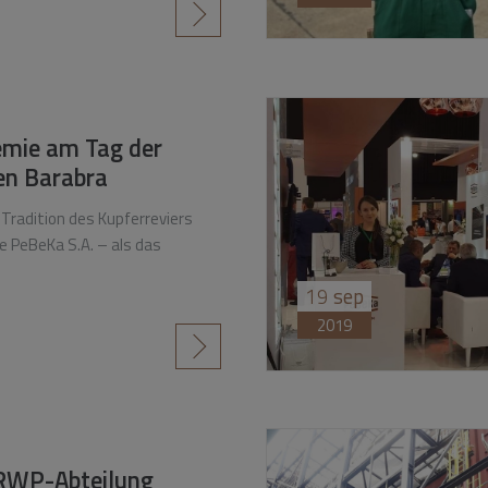
czytaj więcej
mie am Tag der
gen Barabra
 Tradition des Kupferreviers
e PeBeKa S.A. – als das
.
19
sep
2019
czytaj więcej
RWP-Abteilung