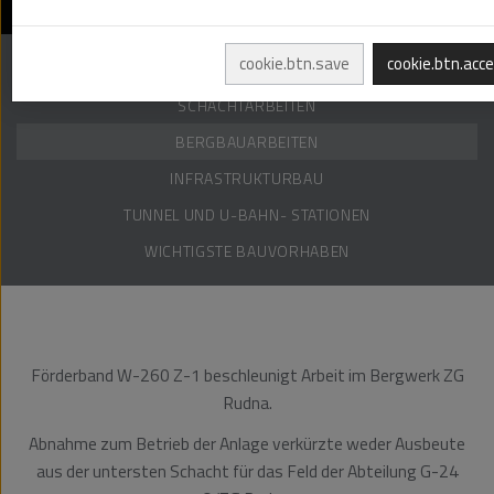
cookie.btn.save
cookie.btn.acc
BOHRTECHNIK
SCHACHTARBEITEN
BERGBAUARBEITEN
INFRASTRUKTURBAU
TUNNEL UND U-BAHN- STATIONEN
WICHTIGSTE BAUVORHABEN
Förderband W-260 Z-1 beschleunigt Arbeit im Bergwerk ZG
Rudna.
Abnahme zum Betrieb der Anlage verkürzte weder Ausbeute
aus der untersten Schacht für das Feld der Abteilung G-24