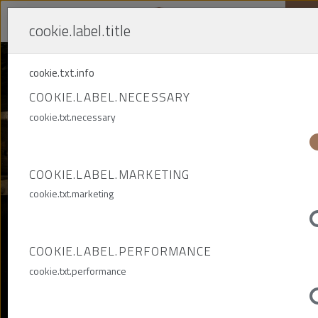
cookie.label.title
Me
cookie.txt.info
COOKIE.LABEL.NECESSARY
FÖRDERBAND W-260
cookie.txt.necessary
Z-1
COOKIE.LABEL.MARKETING
FÖRDERBAND W-260 Z-1
cookie.txt.marketing
BESCHLEUNIGT ARBEIT IM
BERGWERK ZG RUDNA.
COOKIE.LABEL.PERFORMANCE
cookie.txt.performance